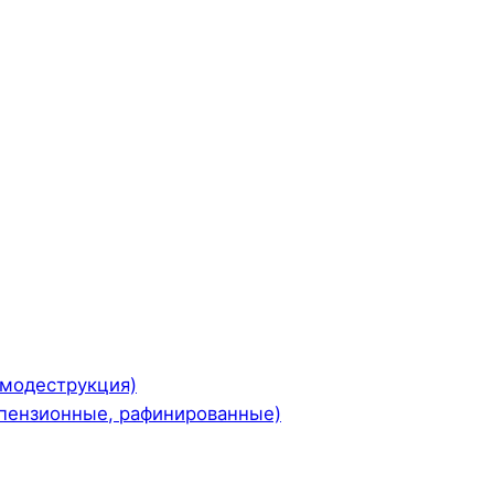
рмодеструкция)
пензионные, рафинированные)