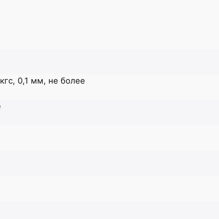
гс, 0,1 мм, не более
е