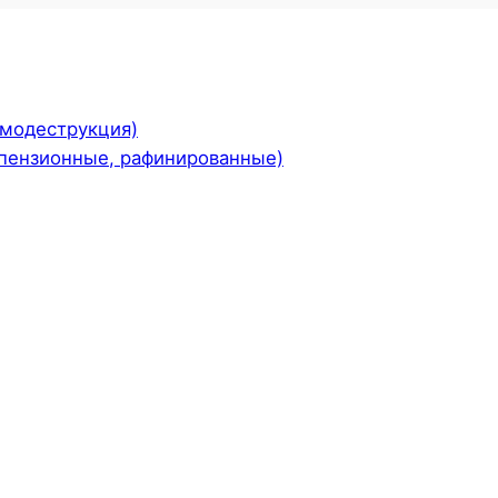
рмодеструкция)
пензионные, рафинированные)