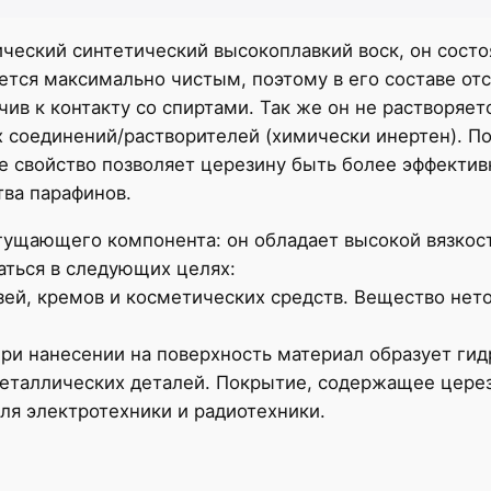
ческий синтетический высокоплавкий воск, он состо
ается максимально чистым, поэтому в его составе от
йчив к контакту со спиртами. Так же он не растворя
х соединений/растворителей (химически инертен). 
е свойство позволяет церезину быть более эффектив
ва парафинов.
гущающего компонента: он обладает высокой вязкост
аться в следующих целях:
зей, кремов и косметических средств. Вещество нет
При нанесении на поверхность материал образует ги
еталлических деталей. Покрытие, содержащее церези
ля электротехники и радиотехники.