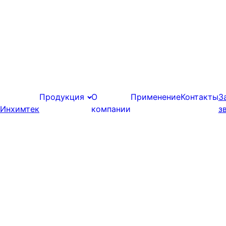
Продукция
О
Применение
Контакты
З
Инхимтек
компании
з