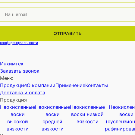
Нажимая кнопку вы подтверждаете, что соглашаетесь с
политикой
конфиденциальности
Инхимтек
Заказать звонок
Меню
Продукция
О компании
Применение
Контакты
Доставка и оплата
Продукция
Неокисленные
Неокисленные
Неокисленные
Неокислен
воски
воски
воски низкой
воски
высокой
средней
вязкости
(суспензион
вязкости
вязкости
рафинирова