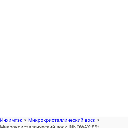
Инхимтэк
>
Микрокристаллический воск
>
Микрокристаллический воск INNOWAX-85t